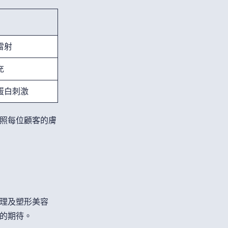
雷射
充
蛋白刺激
照每位顧客的膚
理及塑形美容
的期待。