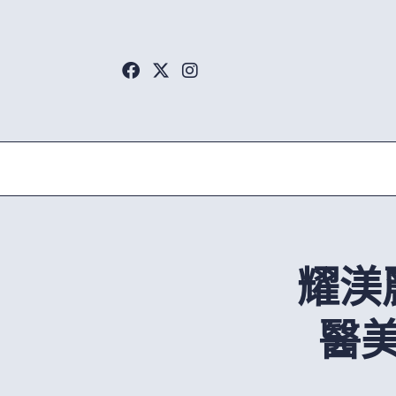
Skip
to
content
耀渼
醫