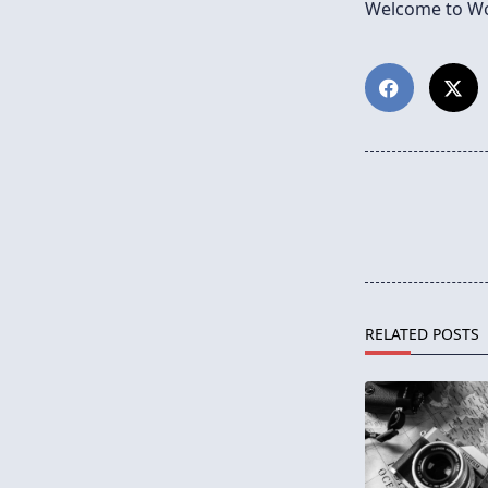
Welcome to Word
<span
class="nav-
subtitle
screen-
reader-
text">Page</s
RELATED POSTS