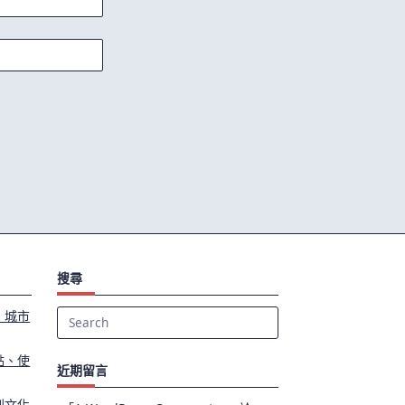
。
搜尋
、城市
Search
for:
點、使
近期留言
到文化