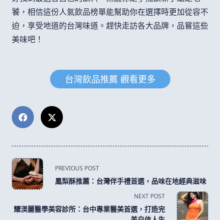
饕，相信這份人氣飲品榜單能幫助你在選擇時更加從容不
迫，享受地道的台灣味道。趕快走訪各大品牌，品嘗這些
美味吧！
台灣飲品推薦 觀看更多
<span
PREVIOUS POST
class="nav-
鳳梨酥推薦：台灣伴手禮首選，品味在地經典滋味
subtitle
NEXT POST
screen-
耀渼麗醫學美容診所：台中專業醫美首選，打造完
reader-
美自信人生