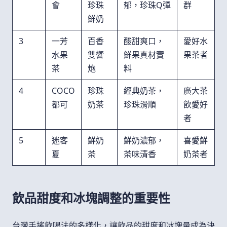
會
珍珠
郁，珍珠Q彈
群
鮮奶
3
一芳
百香
酸甜爽口，
愛好水
水果
雙響
鮮果真材實
果茶者
茶
炮
料
4
COCO
珍珠
經典奶茶，
廣大茶
都可
奶茶
珍珠滑順
飲愛好
者
5
迷客
鮮奶
鮮奶濃郁，
喜愛鮮
夏
茶
茶味清香
奶茶者
飲品甜度和冰塊調整的重要性
台灣手搖飲喝法的多樣化，讓飲品的甜度和冰塊量成為決