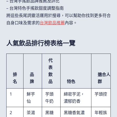
– 台灣手搖飲品牌推薦及評比
– 台灣特色手搖飲甜度調整指南
將這些長尾詞靈活運用於搜尋，可以幫助你找到更多符合
自身口味及需求的
台灣飲品推薦
內容。
人氣飲品排行榜表格一覽
代
表
排
品
飲
適合人
名
牌
品
特色
群
1
鮮芋
芋頭
綿密芋泥，
芋頭控
仙
牛奶
濃郁奶香
2
茶湯
黑糖
黑糖香氣濃
年輕族