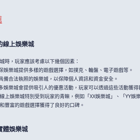
薦
迎的線上娛樂城
城時，玩家應該考慮以下幾個因素：
保娛樂城提供多樣的遊戲選擇，如撲克、輪盤、電子遊戲等。
具備合法執照的娛樂城，以保障個人資訊和資金安全。
多娛樂城會提供吸引人的優惠活動，玩家可以透過這些活動獲得
線上娛樂城特別受到玩家的青睞，例如「XX娛樂城」、「YY娛
和豐富的遊戲選擇獲得了良好的口碑。
的實體娛樂城