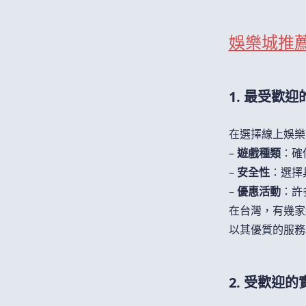
娛樂城推
1. 最受歡
在選擇線上娛樂
–
遊戲種類
：確
–
安全性
：選擇
–
優惠活動
：許
在台灣，有幾家
以其優質的服務
2. 受歡迎