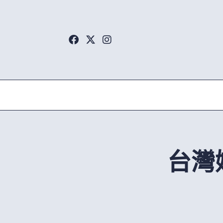
Skip
to
content
台灣