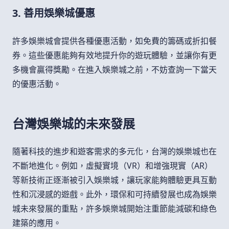
3. 善用娛樂城優惠
許多娛樂城會提供各種優惠活動，如免費的籌碼或折扣餐
券。這些優惠能夠有效地提升你的遊玩體驗，並讓你有更
多機會贏得獎勵。在進入娛樂城之前，不妨查詢一下當天
的優惠活動。
台灣娛樂城的未來發展
隨著科技的進步和遊客需求的多元化，台灣的娛樂城也在
不斷地進化。例如，虛擬實境（VR）和增強現實（AR）
等新技術正逐漸被引入娛樂城，讓玩家能夠體驗更具互動
性和沉浸感的遊戲。此外，環保和可持續發展也成為娛樂
城未來發展的重點，許多娛樂城開始注重節能減碳和綠色
建築的應用。