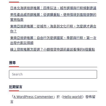
日本北海道旅遊推薦：四季玩法、城市選擇與行程規劃建議
男性產品威而鋼推薦：從選購重點、使用情境到風險提醒的
實用指南
東南亞旅遊推薦：從城市、海島到文化行程，怎麼選才適合
你？
東南亞旅遊推薦：自由行怎麼選國家、季節與行程，第一次
出發也能玩得順
線上貸款推薦怎麼選？小額借貸申請前最該看懂的6個重點
搜尋
Search
for:
近期留言
「
A WordPress Commenter
」於〈
Hello world!
〉發佈留
言