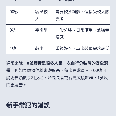
00號
容量較
需要較多粉體、但接受較大膠
大
囊者
0號
平衡型
一般分裝、日常使用、兼顧吞
嚥感
1號
較小
重視好吞、單次裝量需求較低
通常來說，
0號膠囊是很多人第一次自行分裝時的安全選
擇
。但如果你預估粉末密度高、每次需求量大，00號可
能更省顆數；相反地，若是長者或吞嚥敏感族群，1號反
而更友善。
新手常犯的錯誤