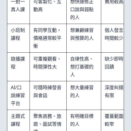
一對一
可客製化、互
想快速修正
費用較高
真人課
動高
口說與弱點
的人
小班制
有同學互動，
想兼顧練習
個人發言
課程
價格通常較平
與預算的人
時間較少
衡
錄播課
可重複觀看、
自律性高、
缺少即時
程
時間彈性大
想打基礎的
回饋
人
AI/口
可隨時練發音
想大量練習
深度糾錯
說練習
與會話
的人
有限
平台
主題式
聚焦商務、旅
有明確目標
覆蓋範圍
課程
遊、面試等情
的人
較窄