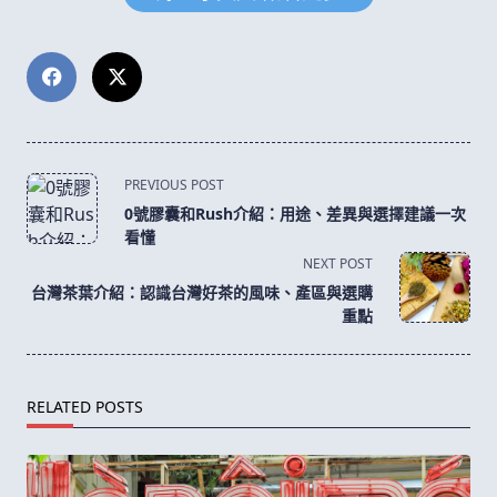
<span
PREVIOUS POST
class="nav-
0號膠囊和Rush介紹：用途、差異與選擇建議一次
subtitle
看懂
screen-
NEXT POST
reader-
台灣茶葉介紹：認識台灣好茶的風味、產區與選購
text">Page</span>
重點
RELATED POSTS