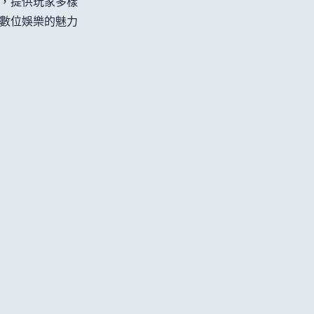
，提供玩家多樣
數位娛樂的魅力