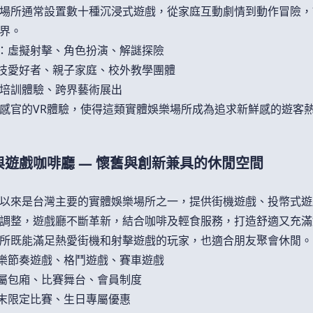
場所通常設置數十種沉浸式遊戲，從家庭互動劇情到動作冒險，
界。
：虛擬射擊、角色扮演、解謎探險
技愛好者、親子家庭、校外教學團體
R培訓體驗、跨界藝術展出
感官的VR體驗，使得這類實體娛樂場所成為追求新鮮感的遊客
遊戲咖啡廳 — 懷舊與創新兼具的休閒空間
以來是台灣主要的實體娛樂場所之一，提供街機遊戲、投幣式遊
調整，遊戲廳不斷革新，結合咖啡及輕食服務，打造舒適又充滿
所既能滿足熱愛街機和射擊遊戲的玩家，也適合朋友聚會休閒。
樂節奏遊戲、格鬥遊戲、賽車遊戲
屬包廂、比賽舞台、會員制度
末限定比賽、生日專屬優惠