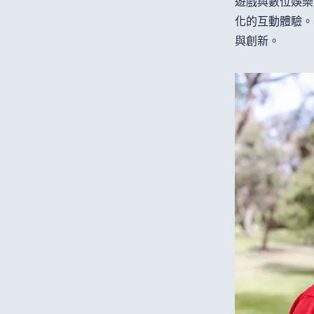
遊戲與數位娛樂
化的互動體驗。
與創新。