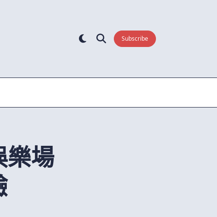
Subscribe
娛樂場
驗