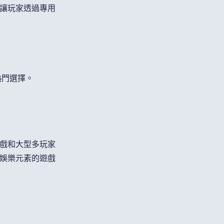
讓玩家透過專用
熱門選擇。
戲和大型多玩家
娛樂元素的遊戲