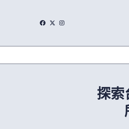
Skip
to
content
探索