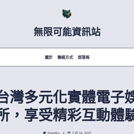
無限可能資訊站
關於
聯絡方式
部落格
台灣多元化實體電子
所，享受精彩互動體
Davidlin
7 月 14, 2025