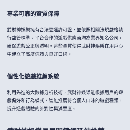
專業可靠的資質保障
武財神娛樂擁有合法營運許可證，並依照相關法規嚴格執
行監管標準。平台合作的遊戲供應商均為業界知名公司，
確保遊戲公正與透明。這些資質使得武財神娛樂在用戶心
中建立了高度信賴與良好口碑。
個性化遊戲推薦系統
利用先進的大數據分析技術，武財神娛樂能根據用戶的遊
戲偏好和行為模式，智能推薦符合個人口味的遊戲種類，
提升遊戲體驗的針對性與滿意度。