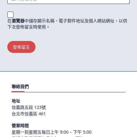
在
瀏覽器
中儲存顯示名稱、電子郵件地址及個人網站網址，以供
下次發佈留言時使用。
聯絡我們
地址
信義路五段 123號
台北市信義區 461
營業時間
星期一到星期五每日上午 9:00 – 下午 5:00