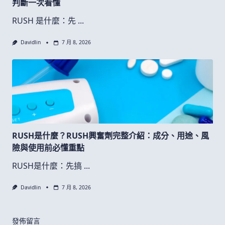
判斷一次看懂
RUSH 是什麼：先
...
Davidlin
7 月 8, 2026
RUSH是什麼？RUSH興奮劑完整介紹：成分、用途、風
險與使用前必懂重點
RUSH是什麼：先搞
...
Davidlin
7 月 8, 2026
發佈留言