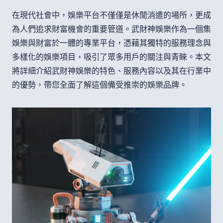
在現代社會中，娛樂平台不僅僅是休閒消遣的場所，更成
為人們追求財富機會的重要管道。武財神娛樂作為一個集
娛樂與財富於一體的專業平台，憑藉其獨特的服務理念與
多樣化的娛樂項目，吸引了眾多用戶的關注與青睞。本文
將詳細介紹武財神娛樂的特色、服務內容以及其在行業中
的優勢，帶您全面了解這個備受推崇的娛樂品牌。