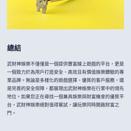
總結
武財神娛樂不僅僅是一個提供豐富線上遊戲的平台，更是
一個致力於為用戶打造安全、高效且有價值娛樂體驗的專
業品牌。無論是多樣化的遊戲選擇、優質的客戶服務，還
是完善的安全保障，都展現出武財神娛樂在行業中的領先
地位。如果您正在尋找一個兼具娛樂與財富機會的優質平
台，武財神娛樂絕對值得嘗試，讓玩樂同時開啟財富之
門。