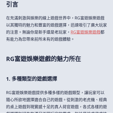
引言
在充滿刺激與娛樂的線上遊戲世界中，RG富遊娛樂遊戲
以其獨特的魅力和豐富的遊戲選擇，迅速吸引了廣大玩家
的注意。無論你是新手還是老玩家，
RG富遊娛樂遊戲
都
有能力為您帶來前所未有的遊戲體驗。
RG富遊娛樂遊戲的魅力所在
1.
多種類型的遊戲選擇
RG富遊娛樂遊戲提供多種多樣的遊戲類型，讓玩家可以
隨心所欲地選擇適合自己的遊戲。從刺激的老虎機、經典
的桌上遊戲到現實感十足的真人荷官遊戲，各式各樣的遊