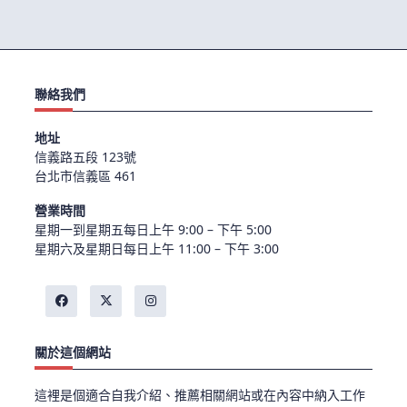
聯絡我們
地址
信義路五段 123號
台北市信義區 461
營業時間
星期一到星期五每日上午 9:00 – 下午 5:00
星期六及星期日每日上午 11:00 – 下午 3:00
關於這個網站
這裡是個適合自我介紹、推薦相關網站或在內容中納入工作