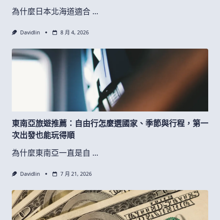
為什麼日本北海道適合
...
Davidlin
8 月 4, 2026
東南亞旅遊推薦：自由行怎麼選國家、季節與行程，第一
次出發也能玩得順
為什麼東南亞一直是自
...
Davidlin
7 月 21, 2026