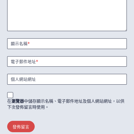
顯示名稱
*
電子郵件地址
*
個人網站網址
在
瀏覽器
中儲存顯示名稱、電子郵件地址及個人網站網址，以供
下次發佈留言時使用。