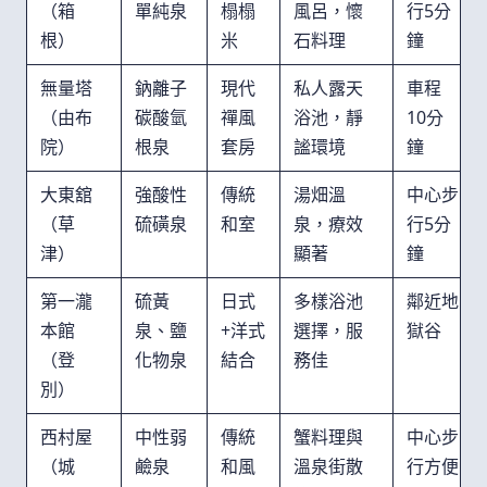
（箱
單純泉
榻榻
風呂，懷
行5分
根）
米
石料理
鐘
無量塔
鈉離子
現代
私人露天
車程
（由布
碳酸氫
禪風
浴池，靜
10分
院）
根泉
套房
謐環境
鐘
大東舘
強酸性
傳統
湯畑溫
中心步
（草
硫磺泉
和室
泉，療效
行5分
津）
顯著
鐘
第一瀧
硫黃
日式
多樣浴池
鄰近地
本館
泉、鹽
+洋式
選擇，服
獄谷
（登
化物泉
結合
務佳
別）
西村屋
中性弱
傳統
蟹料理與
中心步
（城
鹼泉
和風
溫泉街散
行方便