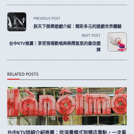
<span
PREVIOUS POST
class="nav-
朕天下娛樂遊戲介紹：精彩多元的遊戲世界體驗
subtitle
NEXT POST
screen-
台中KTV推薦｜享受現場歡唱與熱鬧氣氛的最佳選
reader-
擇
text">Page</span>
RELATED POSTS
台中KTV詳細介紹推薦：從消費模式到選店重點，一次看