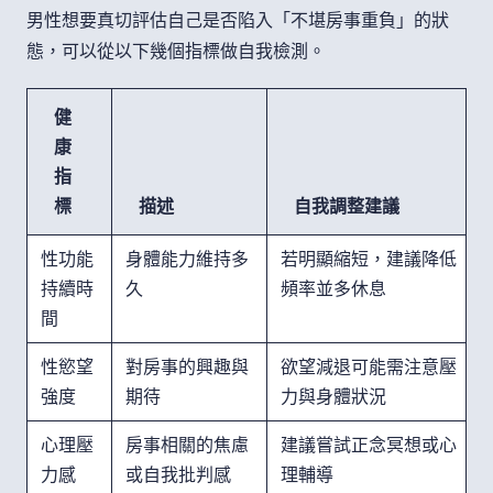
男性想要真切評估自己是否陷入「不堪房事重負」的狀
態，可以從以下幾個指標做自我檢測。
健
康
指
標
描述
自我調整建議
性功能
身體能力維持多
若明顯縮短，建議降低
持續時
久
頻率並多休息
間
性慾望
對房事的興趣與
欲望減退可能需注意壓
強度
期待
力與身體狀況
心理壓
房事相關的焦慮
建議嘗試正念冥想或心
力感
或自我批判感
理輔導