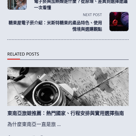
電子菸與加熱煙是什麼？從原理、差異到選擇建議
subtitle
一次看懂
screen-
NEXT POST
reader-
糖果屋電子菸介紹：米斯特糖果的產品特色、使用
text">Page</span>
情境與選購觀點
RELATED POSTS
東南亞旅遊推薦：熱門國家、行程安排與實用選擇指南
為什麼東南亞一直是旅
...