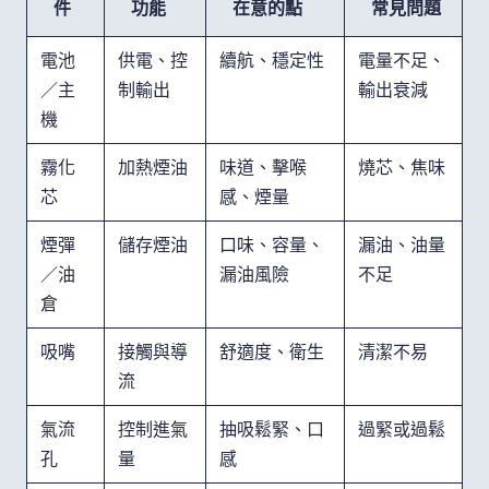
件
功能
在意的點
常見問題
電池
供電、控
續航、穩定性
電量不足、
／主
制輸出
輸出衰減
機
霧化
加熱煙油
味道、擊喉
燒芯、焦味
芯
感、煙量
煙彈
儲存煙油
口味、容量、
漏油、油量
／油
漏油風險
不足
倉
吸嘴
接觸與導
舒適度、衛生
清潔不易
流
氣流
控制進氣
抽吸鬆緊、口
過緊或過鬆
孔
量
感