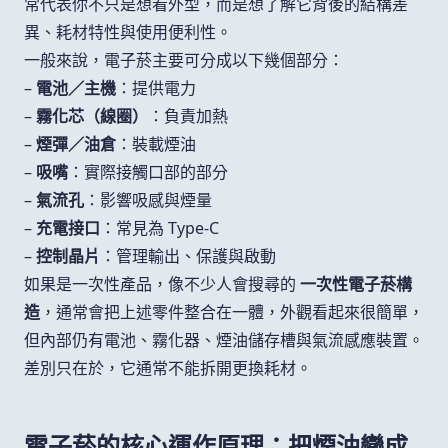
常代表你不只是想看外型，而是想了解它背後的結構差
異、耗材特性與使用便利性。
一般來說，電子菸主要可分成以下幾個部分：
–
電池／主機
：提供電力
–
霧化芯（線圈）
：負責加熱
–
煙彈／油倉
：裝載煙油
–
吸嘴
：實際接觸口部的部分
–
氣流孔
：影響吸感與煙量
–
充電接口
：常見為 Type-C
–
控制晶片
：管理輸出、保護與啟動
如果是一次性產品，像不少人會搜尋的
一次性電子菸構
造
，通常會把上述零件整合在一體，外觀看起來很簡單，
但內部仍有電池、霧化器、煙油儲存槽與氣流感應裝置。
差別只在於，它通常不能拆開更換耗材。
電子菸的核心運作原理：把煙油變成