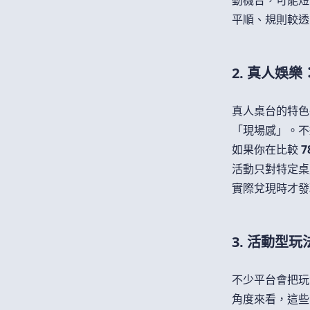
平順、規則較透
2. 真人娛
真人桌台的特色
「現場感」。不
如果你在比較
活動只對特定桌
實際兌現時才發
3. 活動型
不少平台會把玩
角度來看，這些