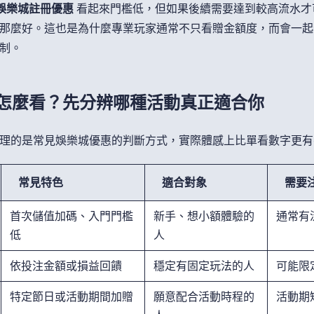
k娛樂城註冊優惠
看起來門檻低，但如果後續需要達到較高流水才
那麼好。這也是為什麼專業玩家通常不只看贈金額度，而會一起
制。
惠怎麼看？先分辨哪種活動真正適合你
理的是常見娛樂城優惠的判斷方式，實際體感上比單看數字更有
常見特色
適合對象
需要
首次儲值加碼、入門門檻
新手、想小額體驗的
通常有
低
人
依投注金額或損益回饋
穩定有固定玩法的人
可能限
特定節日或活動期間加贈
願意配合活動時程的
活動期