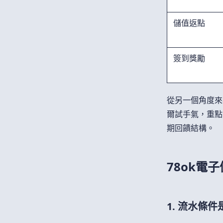
儲值返點
簽到獎勵
從另一個角度來
爾試手氣，重點
期回饋結構。
78ok電
1. 流水條