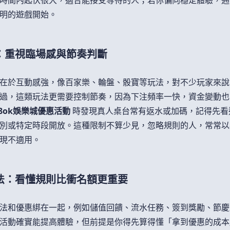
明的遊戲開始。
樂：重視臨場感與節奏判斷
在於互動感強，像百家樂、輪盤、骰寶等玩法，對不少玩家來說
過，這類玩法更需要控制節奏，因為下注頻率一快，資金變動也
78ok娛樂城優惠活動
時發現真人桌台常有返水或加碼，記得先看
別或特定時段開放。這種限制不算少見，忽略規則的人，常常以
現不適用。
玩法：看懂規則比衝名額更重要
法和優惠綁在一起，例如儲值回饋、流水任務、簽到獎勵、節慶
活動確實能提高體驗，但前提是你得先算得懂「拿到優惠的成本