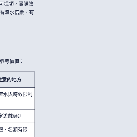
可提領，實際效
看流水倍數、有
參考價值：
注意的地方
流水與時效限制
定遊戲類別
短、名額有限