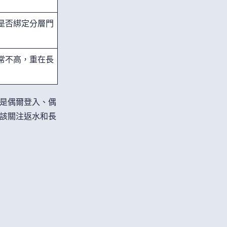
是否綁定分層門
常不高，重在長
是偶爾登入、偶
該關注返水和長