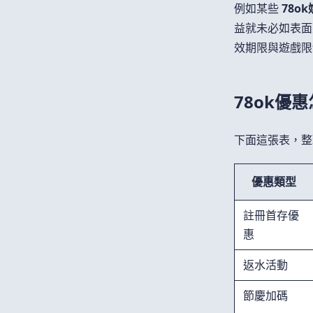
例如某些
78o
益就未必如表面
效期限與遊戲限
78ok優
下面這張表，整
優惠類型
註冊首存優
惠
返水活動
節慶加碼