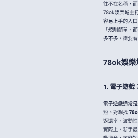
往不在名稱，而
78ok娛樂城
容易上手的入口
「規則簡單、節
多不多，還要看
78ok娛
1. 電子遊
電子遊戲通常是
短。對想找
78
返還率、波動性
實際上，新手最
動機台，可能短