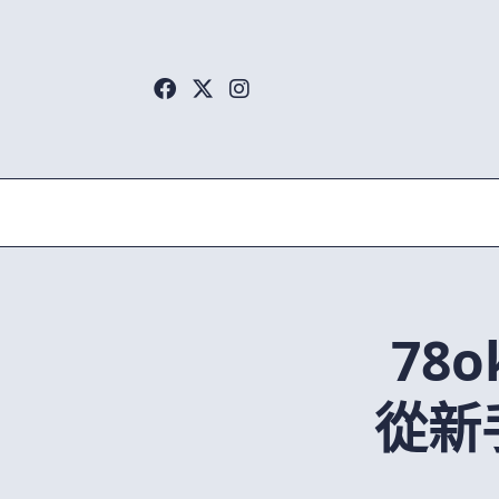
Skip
to
content
78
從新