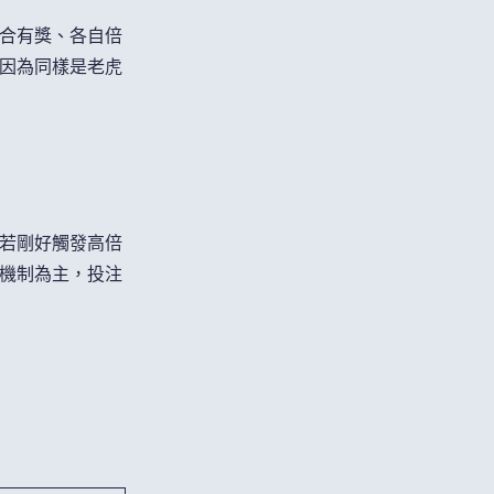
合有獎、各自倍
因為同樣是老虎
若剛好觸發高倍
機制為主，投注