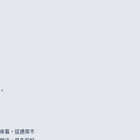
。
來看，這通常不