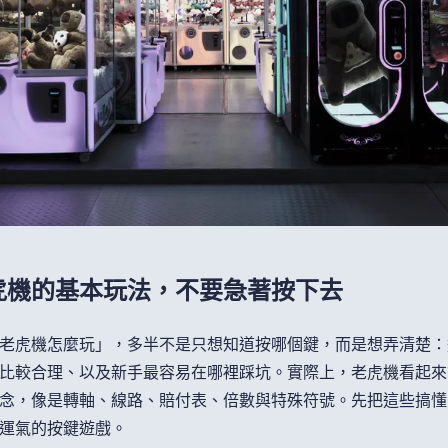
虎機的基本玩法，不要急著按下去
老虎機怎麼玩」，多半不是只想知道按哪個鍵，而是想弄清楚：
比較合理、以及新手最容易在哪裡踩坑。實際上，老虎機看起來
念，像是轉軸、線路、賠付表、倍數與特殊符號。先把這些搞懂
運氣的按鍵遊戲。