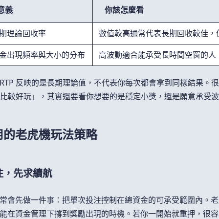
意義
你該怎麼看
期理論回收率
數值較高通常代表長期回收較佳，
金出現頻率與大小的分布
高波動適合能承受長時間空窗的人
RTP 反映的是長期理論值，不代表你每次都會拿到同樣結果。
一定比較好玩」，其實還要看你想要的是穩定小獎，還是願意承受
用的老虎機玩法策略
注，先求續航
常會先做一件事：把單次投注控制在總資金的可承受範圍內。老
能在資金管理下撐到獎勵出現的時機。若你一開始就重押，很容