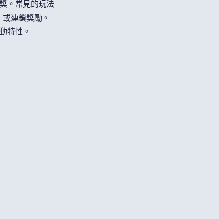
獎。常見的玩法
號）或連鎖獎勵。
動特性。