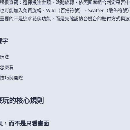
程很直觀：選擇投注金額、啟動旋轉、依照圖案組合判定是否中
可能加入免費旋轉、Wild（百搭符號）、Scatter（散佈符
重要的不是追求花俏功能，而是先確認這台機台的賠付方式與波
鍵字
玩法
怎麼看
技巧與風險
麼玩的核心規則
付表，而不是只看畫面