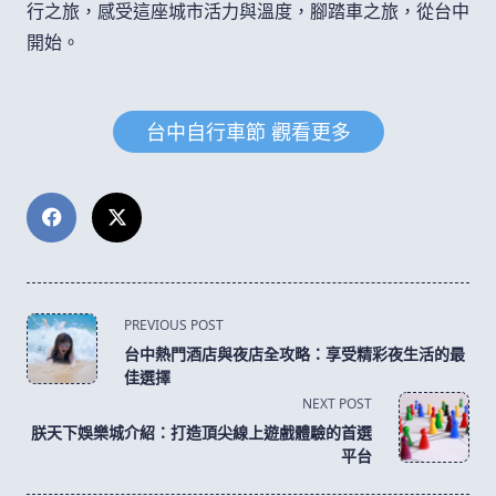
行之旅，感受這座城市活力與溫度，腳踏車之旅，從台中
開始。
台中自行車節 觀看更多
<span
PREVIOUS POST
class="nav-
台中熱門酒店與夜店全攻略：享受精彩夜生活的最
subtitle
佳選擇
screen-
NEXT POST
reader-
朕天下娛樂城介紹：打造頂尖線上遊戲體驗的首選
text">Page</span>
平台