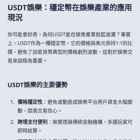
USDT娛樂：穩定幣在娛樂產業的應用
現況
你可能會好奇，為何USDT能在娛樂產業掀起波瀾？事實
上，USDT作為一種穩定幣，它的價格與美元保持1:1的比
價，避免了加密貨幣典型的價格劇烈波動，這對於娛樂交
易來說極為重要。
USDT娛樂的主要優勢
價格穩定性
：避免波動造成娛樂平台用戶資金大幅變
動，提高交易信心。
跨境支付便利
：無需透過傳統金融機構，多國玩家可
即時結算。