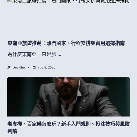
東南亞旅遊推薦：熱門國家、行程安排與實用選擇指南
為什麼東南亞一直是旅
...
Davidlin
7 月 8, 2026
老虎機、百家樂怎麼玩？新手入門規則、投注技巧與風險
判讀