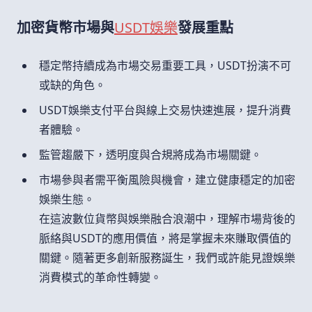
加密貨幣市場與
USDT娛樂
發展重點
穩定幣持續成為市場交易重要工具，USDT扮演不可
或缺的角色。
USDT娛樂支付平台與線上交易快速進展，提升消費
者體驗。
監管趨嚴下，透明度與合規將成為市場關鍵。
市場參與者需平衡風險與機會，建立健康穩定的加密
娛樂生態。
在這波數位貨幣與娛樂融合浪潮中，理解市場背後的
脈絡與USDT的應用價值，將是掌握未來賺取價值的
關鍵。隨著更多創新服務誕生，我們或許能見證娛樂
消費模式的革命性轉變。