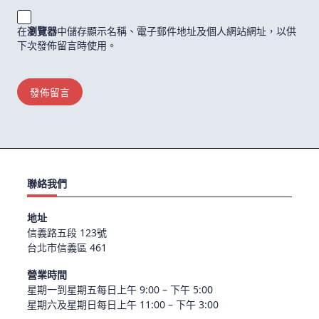
在
瀏覽器
中儲存顯示名稱、電子郵件地址及個人網站網址，以供
下次發佈留言時使用。
聯絡我們
地址
信義路五段 123號
台北市信義區 461
營業時間
星期一到星期五每日上午 9:00 – 下午 5:00
星期六及星期日每日上午 11:00 – 下午 3:00