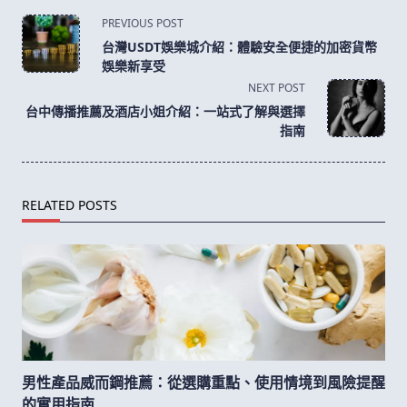
<span
PREVIOUS POST
class="nav-
台灣USDT娛樂城介紹：體驗安全便捷的加密貨幣
subtitle
娛樂新享受
screen-
NEXT POST
reader-
台中傳播推薦及酒店小姐介紹：一站式了解與選擇
text">Page</span>
指南
RELATED POSTS
男性產品威而鋼推薦：從選購重點、使用情境到風險提醒
的實用指南