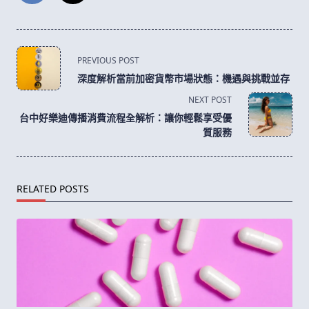
<span
PREVIOUS POST
class="nav-
深度解析當前加密貨幣市場狀態：機遇與挑戰並存
subtitle
NEXT POST
screen-
台中好樂迪傳播消費流程全解析：讓你輕鬆享受優
reader-
質服務
text">Page</span>
RELATED POSTS