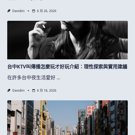
Davidlin
6 月 26, 2026
台中KTV叫傳播怎麼玩才好玩介紹：理性探索與實用建議
在許多台中夜生活愛好
...
Davidlin
6 月 18, 2026