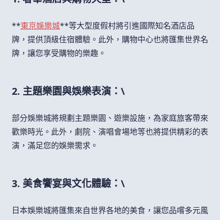
**
東京娛樂城
**等大型度假村將引進國際知名酒店品
牌，提供頂級住宿體驗。此外，購物中心也將匯集世界名
牌，讓您享受購物的樂趣。
2. 主題樂園與娛樂表演：\
部分娛樂城將規劃主題樂園、遊樂設施，為家庭旅客帶來
歡樂時光。此外，劇院、演唱會場地等也將提供精彩的表
演，滿足您的娛樂需求。
3. 美食饗宴與文化體驗：\
日本娛樂城將匯集來自世界各地的美食，讓您品嚐多元風