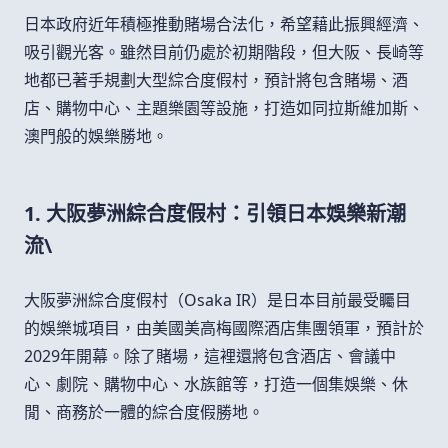
日本政府近年積極推動賭場合法化，希望藉此振興經濟、
吸引觀光客。雖然目前仍處於初期階段，但大阪、長崎等
地都已著手規劃大型綜合度假村，預計將包含賭場、酒
店、購物中心、主題樂園等設施，打造如同拉斯維加斯、
澳門般的娛樂勝地。
1. 大阪夢洲綜合度假村：引領日本娛樂新潮
流\
大阪夢洲綜合度假村（Osaka IR）是日本目前最受矚目
的娛樂城項目，由美國美高梅國際酒店集團領軍，預計於
2029年開幕。除了賭場，這裡還將包含酒店、會議中
心、劇院、購物中心、水族館等，打造一個集娛樂、休
閒、商務於一體的綜合度假勝地。