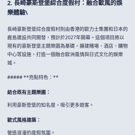
2. 長崎豪斯登堡綜合度假村：融合歐風的娛
樂體驗\
長崎豪斯登堡綜合度假村則由香港的歐力士集團和日本的
鹿島建設共同開發，預計於2027年開幕。這個項目將以
現有的豪斯登堡主題樂園為基礎，擴建賭場、酒店、購物
中心等設施，打造一個融合歐洲風情與日式文化的娛樂
城。
##### **亮點特色：**
結合既有主題樂園：
利用豪斯登堡的知名度，吸引更多遊客。
歐式風格建築：
營造浪漫的度假氛圍。