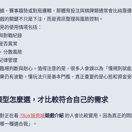
據、賽事趨勢或對局邏輯，那體育投注與棋牌類通常會比純靠運
戲的關鍵不只是下注，而是資訊整理與風險控制。
見的使用情境包括：
績與對戰紀錄
化是否異常
壓，分散風險
做紀律管理
臨場判斷與耐心。值得注意的是，很多人會誤以為「懂規則就能
果仍有波動。懂玩法只是基本門檻，真正重要的是心態和資金安
類型怎麼選，才比較符合自己的需求
，對正在看
78ok娛樂城
遊戲介紹
的人會比較實用。因為真正的問
哪一種適合我」。