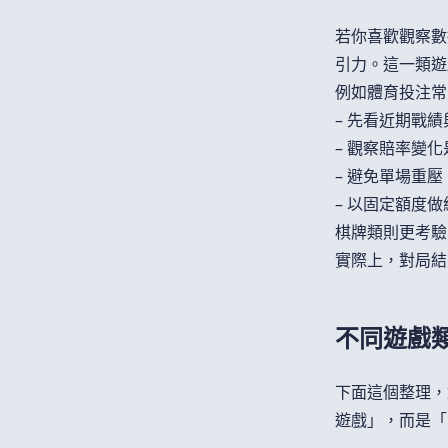
若你喜歡觀察數
引力。這一類遊
例如體育投注常
– 先看近期戰
– 觀察賠率變
– 避免單場重
– 以固定額度
棋牌類則更考驗
實際上，對局結
不同遊戲
下面這個整理
遊戲」，而是「