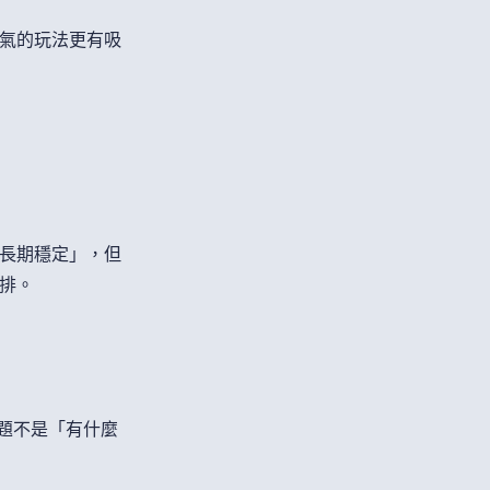
氣的玩法更有吸
長期穩定」，但
排。
題不是「有什麼