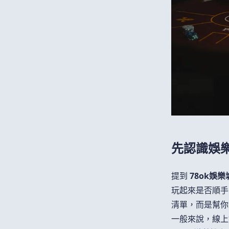
先認識娛
提到
78ok娛樂
玩起來是否順手
清單，而是幫你
一般來說，線上