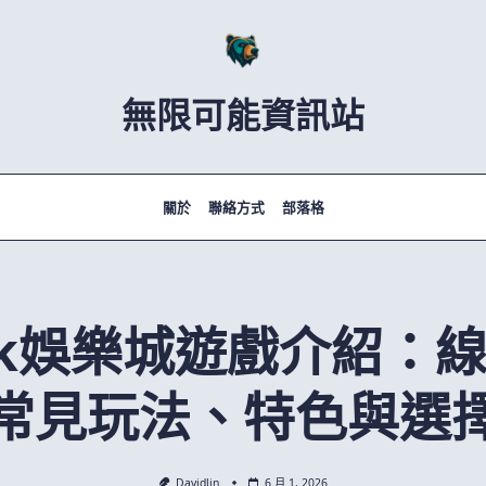
無限可能資訊站
關於
聯絡方式
部落格
ok娛樂城遊戲介紹：
常見玩法、特色與選
Davidlin
6 月 1, 2026