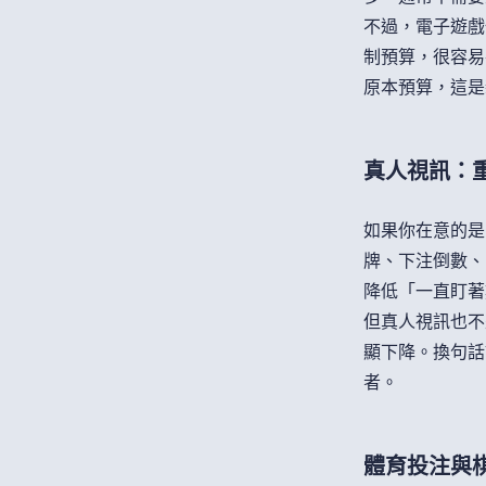
不過，電子遊戲
制預算，很容易
原本預算，這是
真人視訊：
如果你在意的是
牌、下注倒數、
降低「一直盯著
但真人視訊也不
顯下降。換句話
者。
體育投注與