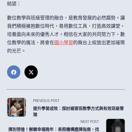
結語：
數位教學與班級管理的融合，是教育發展的必然趨勢。讓
我們積極擁抱數位時代，善用數位工具，打造高效課堂，
培養面向未來的優秀人才。相信在大家的共同努力下，數
位教學的魔法，將會在
國小學習
的舞台上綻放出更加璀璨
的光芒。
<span
PREVIOUS POST
class="nav-
提升學習成效：探討補習班教學方式與有效班級管
subtitle
理
screen-
NEXT POST
reader-
揮別徬徨！解鎖幸福晚年：長照機構選擇指南，找