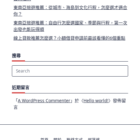
東南亞旅遊推薦：從城市、海島到文化行程，怎麼選才適合
你？
東南亞旅遊推薦：自由行怎麼選國家、季節與行程，第一次
出發也能玩得順
線上貸款推薦怎麼選？小額借貸申請前最該看懂的6個重點
搜尋
Search
for:
近期留言
「
A WordPress Commenter
」於〈
Hello world!
〉發佈留
言
首頁
關於
聯絡方式
部落格