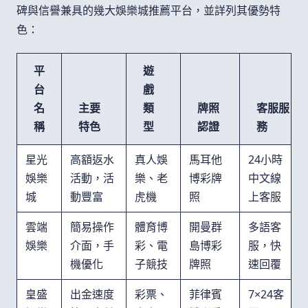
碑與信譽兼具的幾大娛樂城推薦平台，並詳列其優勢特
色：
平
遊
台
戲
名
主要
類
牌照
客服服
稱
特色
型
認證
務
星光
高額返水
真人娛
馬耳他
24小時
娛樂
活動，活
樂、老
博彩牌
中文線
城
動豐富
虎機
照
上客服
雲端
簡易操作
體育博
開曼群
多語客
娛樂
介面，手
彩、電
島博彩
服，快
機優化
子競技
牌照
速回覆
皇盛
出金速度
彩票、
菲律賓
7×24客