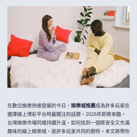
在數位娛樂快速發展的今日，
娛樂城推薦
成為許多玩家在
選擇線上博彩平台時最關注的話題。2026年即將來臨，
台灣娛樂市場同樣持續升溫，如何找到一個既安全又充滿
趣味的線上娛樂城，是許多玩家共同的期待。本文將帶你