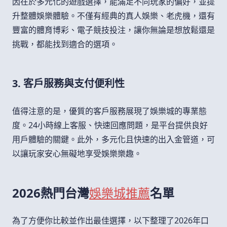
因在於多元化的遊戲選擇，能滿足不同玩家的偏好，並提
升整體娛樂體驗。不僅有經典的真人娛樂、老虎機，還有
豐富的體育博彩、電子競技投注，讓你無論是想放鬆還是
挑戰，都能找到適合的選項。
3. 客戶服務與支付便利性
值得注意的是，優質的客戶服務展現了娛樂城的專業態
度。24小時線上客服、快速回應問題，是平台提供良好
用戶體驗的關鍵。此外，多元化且快速的出入金管道，可
以讓玩家安心無礙地享受娛樂樂趣。
2026熱門台灣
娛樂城推薦
名單
為了方便你比較並作出最佳選擇，以下整理了2026年口