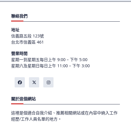
聯絡我們
地址
信義路五段 123號
台北市信義區 461
營業時間
星期一到星期五每日上午 9:00 – 下午 5:00
星期六及星期日每日上午 11:00 – 下午 3:00
關於這個網站
這裡是個適合自我介紹、推薦相關網站或在內容中納入工作
經歷/工作人員名單的地方。