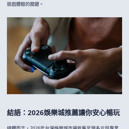
遊戲體驗的關鍵。
結語：2026娛樂城推薦讓你安心暢玩
總體而言，2026年台灣娛樂城市場依舊呈現多元與專業