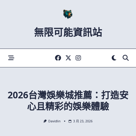
Skip
to
content
無限可能資訊站
2026台灣娛樂城推薦：打造安
心且精彩的娛樂體驗
Davidlin
3 月 23, 2026