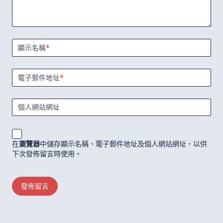
顯示名稱
*
電子郵件地址
*
個人網站網址
在
瀏覽器
中儲存顯示名稱、電子郵件地址及個人網站網址，以供
下次發佈留言時使用。