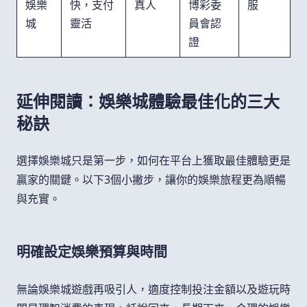
娛樂
快，支付
真人
博彩委
服
城
靈活
員會認
證
延伸閱讀：娛樂城體驗最佳化的三大
秘訣
選擇娛樂城只是第一步，如何在平台上獲取最佳體驗更是
贏家的關鍵。以下3個小撇步，讓你的娛樂旅程更為順暢
與充實。
明確設定娛樂預算與時間
無論娛樂城遊戲再吸引人，適度控制投注金額以及遊玩時