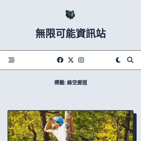
Skip
to
content
無限可能資訊站
標籤:
綠空廊道