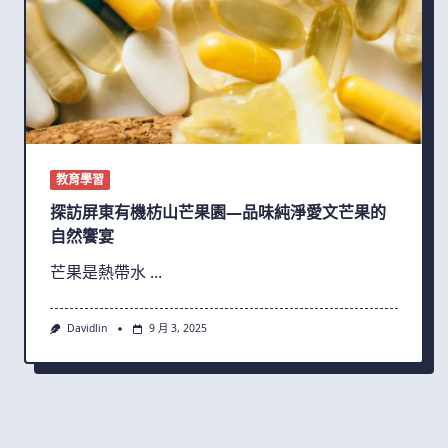
教育學習
探訪屏東有機枋山芒果園—品味純淨愛文芒果的
自然饗宴
芒果是熱帶水
...
Davidlin
9 月 3, 2025